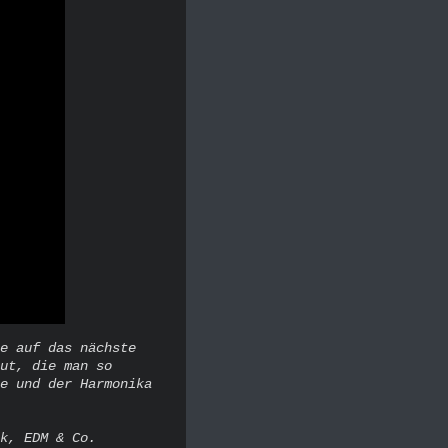
e auf das nächste
ut, die man so
e und der Harmonika
k, EDM & Co.