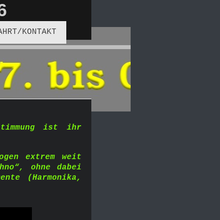
6
AHRT/KONTAKT
stimmung ist ihr
ogen extrem weit
hno“, ohne dabei
mente (Harmonika,