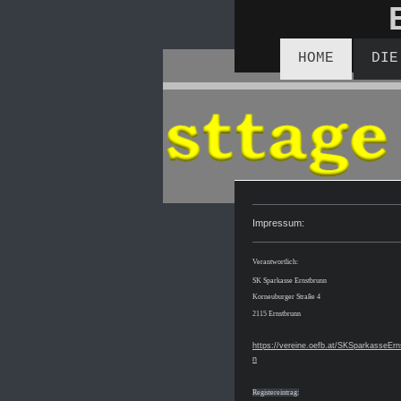
HOME
DIE
Impressum:
Verantwortlich:
SK Sparkasse Ernstbrunn
Korneuburger Straße 4
2115 Ernstbrunn
https://vereine.oefb.at/SKSparkasseErn
n
Registereintrag: