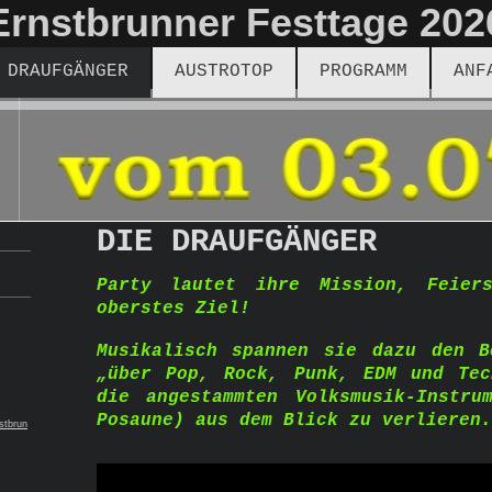
Ernstbrunner Festtage 202
 DRAUFGÄNGER
AUSTROTOP
PROGRAMM
ANF
DIE DRAUFGÄNGER
Party lautet ihre Mission, Feier
oberstes Ziel!
Musikalisch spannen sie dazu den B
„über Pop, Rock, Punk, EDM und Tec
die angestammten Volksmusik-Instru
Posaune) aus dem Blick zu verlieren.
stbrun