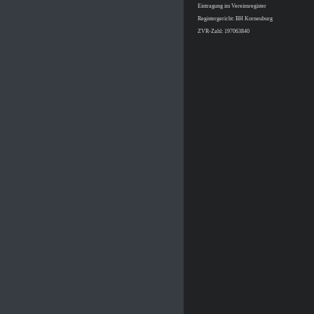
Eintragung im Vereinsregister
Registergericht: BH Korneuburg
ZVR-Zahl: 197063840